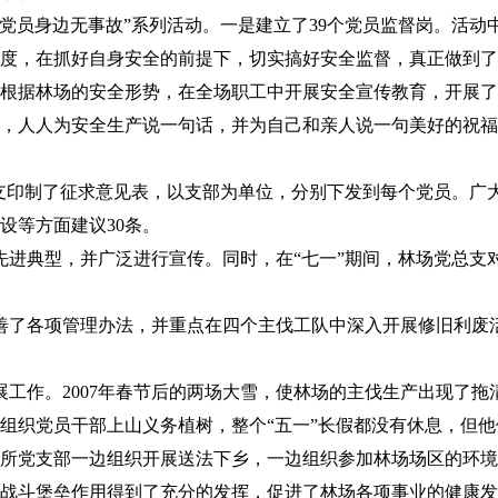
员身边无事故”系列活动。一是建立了39个党员监督岗。活动
度，在抓好自身安全的前提下，切实搞好安全监督，真正做到了
根据林场的安全形势，在全场职工中开展安全宣传教育，开展了
，人人为安全生产说一句话，并为自己和亲人说一句美好的祝福
支印制了征求意见表，以支部为单位，分别下发到每个党员。广
设等方面建议30条。
典型，并广泛进行宣传。同时，在“七一”期间，林场党总支对
善了各项管理办法，并重点在四个主伐工队中深入开展修旧利废
作。2007年春节后的两场大雪，使林场的主伐生产出现了拖
组织党员干部上山义务植树，整个“五一”长假都没有休息，但
所党支部一边组织开展送法下乡，一边组织参加林场场区的环境
斗堡垒作用得到了充分的发挥，促进了林场各项事业的健康发