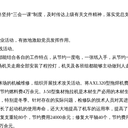
坚持“三会一课”制度，及时传达上级有关文件精神，落实党总
业活动，有效地激励党员发挥作用。
践活动。
能结合各自的工作特点，从节约一度电，一张纸入手，从节约一
场机关走廊全部安装了程控灯，机关及各班组都能够主动做到人
的机械维修，组织开展技术攻关活动。将AXL320型拖焊机
节约燃料费4万余元。J-50型集材拖拉机是木材生产必用的木
，特别是冬季。针对存在的实际问题，检修队的技术人员对其进
长了起动机的使用寿命，还大大地提高了机车的运用率，提高了
轮80个，节约费用24000余元；修复大平轴40个，节约费用28
2万余元。