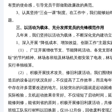
有责的使命感，引导党员干部做勤政廉政的典范。
3、认真坚持“三会一课”制度。在工作中，我们能够始终
题。
三、以活动为载体、
充分发挥党员的先锋模范作用
几年来，我们坚持以活动为载体，不断深化党内建功立
1、深入开展 “降低成本、增加效益、创新工作”主题实
（1）、广泛开展增收节支、节能降耗活动。各党支部都
耻”的节约精神。林场各班组及林场机关都安装了电表，林
实行单独核算。
（2）、积极开展技术攻关、修旧利废活动。我们围绕林场
造后的设备运行状况良好，不仅提高了工作效率，而且每年
中存在许多需要改进的地方。比较突出的问题就是起动困难
实际检验，主机起动效果非常好。不仅缩短了启动时间，延
能修则修，能省则省的原则，积极开展修旧利废活动，共修复支重
班组工队实行材料以旧换新，仅10-12月份，回收废料变现